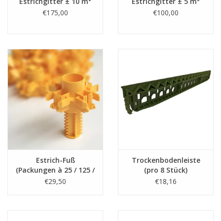
Estrichgitter ± 10 m²
Estrichgitter ± 5 m²
€175,00
€100,00
Estrich-Fuß
Trockenbodenleiste
(Packungen à 25 / 125 /
(pro 8 Stück)
250 Stück)
€29,50
€18,16