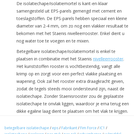
De isolatiechape/isolatiemortel is kant-en-klaar
samengesteld uit EPS-parels gemengd met cement en
toeslagstoffen. De EPS-parels hebben speciaal een kleine
diameter van 2-4 mm, om zo nog een vlakker resultaat te
bekomen met het Staenis nivelleerrooster. Enkel dient u
nog water toe te voegen en te mixen.
Betegelbare isolatiechape/isolatiemortel is enkel te
plaatsen in combinatie met het Staenis
nivelleerrooster
.
Het kunststoffen rooster is vochtbestendig, vangt alle
krimp op en zorgt voor een perfect vlakke plaatsing en
wapening. Ook zal het rooster extra draagkracht geven,
zodat de tegels steeds mooi ondersteund zijn, naast de
isolatiechape. Zonder Staenisrooster zou de geplaatste
isolatiechape te onvlak liggen, waardoor je erna terug een
dikke egaline laag dient te plaatsen om het vlak te krijgen.
Ter info: een ijzeren wapeningsnet is niet combineerbaar
met de isolatiechape. Deze zal zinken tot aan de bodem.
betegelbare isolatiechape
/
eps
/
Fabrikant
/
Fim Force
/
IC1
/