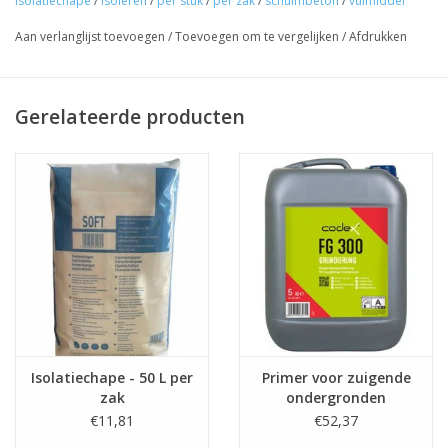
isolatiechape
/
isoleren
/
per stuk
/
per zak
/
schuimbeton
/
vulmiddel
Bij droge ondergronden, de dag ervoor, de ondergrond
bevochtigen.
Aan verlanglijst toevoegen
/
Toevoegen om te vergelijken
/
Afdrukken
Na ± 48u droging (afhankelijk van de temperatuur en licht)
afwerken met een
primer
voor zuigende ondergronden.
Gerelateerde producten
Voor een gladder en nog harder eindresultaat de primer
afwerken met
een dun laagje
egaline
of
tegellijm,
ge
plaatst op dezelfde hoogte als de bovenkant van het
rooster.
Let op
:
- Let op zakken niet buiten of in vochtige ruimtes
stockeren.
- We raden je aan om zonder folie te werken onder de
betegelbare isolatiechape/isolatiemortel, maar indien er
kans is op opstijgend vocht, dien je toch best een folie en
Isolatiechape - 50 L per
Primer voor zuigende
wapeningsnet te plaatsen.
zak
ondergronden
€11,81
€52,37
Benodigde hoeveelheid