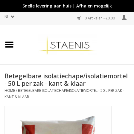
Snelle levering aan huis | Afhalen mogelijk
NL
0 Artikelen - €0,00
Betegelbare isolatiechape/isolatiemortel
- 50 L per zak - kant & klaar
HOME
/
BETEGELBARE ISOLATIECHAPE/ISOLATIEMORTEL - 50 L PER ZAK -
KANT & KLAAR