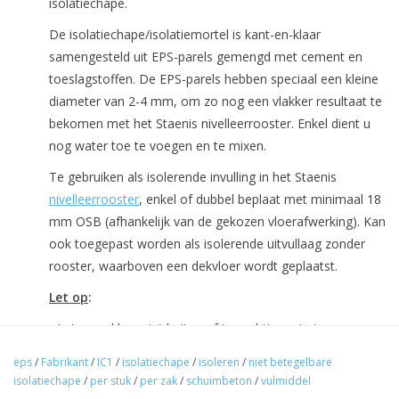
isolatiechape.
De isolatiechape/isolatiemortel is kant-en-klaar
samengesteld uit EPS-parels gemengd met cement en
toeslagstoffen. De EPS-parels hebben speciaal een kleine
diameter van 2-4 mm, om zo nog een vlakker resultaat te
bekomen met het Staenis nivelleerrooster. Enkel dient u
nog water toe te voegen en te mixen.
Te gebruiken als isolerende invulling in het Staenis
nivelleerrooster
, enkel of dubbel beplaat met minimaal 18
mm OSB (afhankelijk van de gekozen vloerafwerking). Kan
ook toegepast worden als isolerende uitvullaag zonder
rooster, waarboven een dekvloer wordt geplaatst.
Let op
:
- Let op zakken niet buiten of in vochtige ruimtes
stockeren.
eps
/
Fabrikant
/
IC1
/
isolatiechape
/
isoleren
/
niet betegelbare
Benodigde hoeveelheid
isolatiechape
/
per stuk
/
per zak
/
schuimbeton
/
vulmiddel