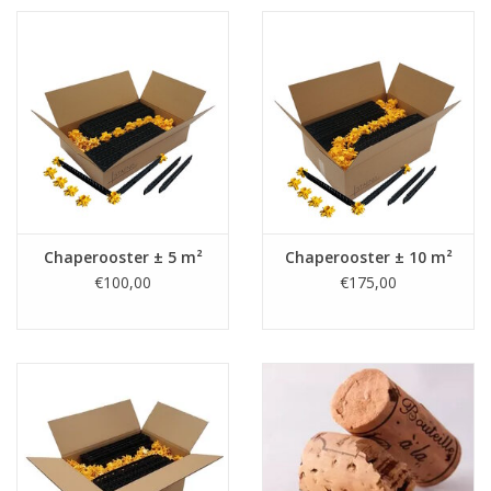
wordt met bv. laminaat, kurk,...
- Een zeer lichte- en harde isolerende chape met een
hoge drukvastheid
.
- De isolatiemortel
vult alle holtes
onder en tussen
buizen en leidingen
voor 100%
.
- Gemakkelijk in gebruik en
verschillende
vloerisolatietoepassingen
zijn mogelijk.
- Eenvoudig uw isolatiechape/isolatiemortel zelf maken &
snel in uitwerking
: in één keer heeft u helemaal zelf een
Chaperooster ± 5 m²
Chaperooster ± 10 m²
isolerende uitvullaag geplaatst.
€100,00
€175,00
- Betreedbaar na
48 uur bij 15°C.
Technische specificaties*:
soft
Gewicht in natte toestand
250 kg
gewicht in droge toestand
150 kg
druksterke (N/mm²)
0,27