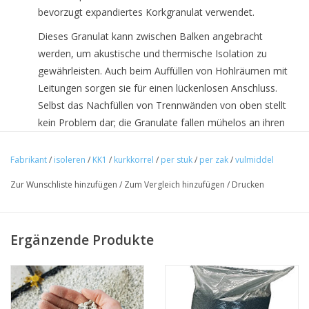
bevorzugt expandiertes Korkgranulat verwendet.
Dieses Granulat kann zwischen Balken angebracht
werden, um akustische und thermische Isolation zu
gewährleisten. Auch beim Auffüllen von Hohlräumen mit
Leitungen sorgen sie für einen lückenlosen Anschluss.
Selbst das Nachfüllen von Trennwänden von oben stellt
kein Problem dar; die Granulate fallen mühelos an ihren
Platz.
Fabrikant
/
isoleren
/
KK1
/
kurkkorrel
/
per stuk
/
per zak
/
vulmiddel
Kork erzielt hervorragende akustische Leistungen dank
seiner Fähigkeit, Schallwellen zu absorbieren (zum Beispiel
Zur Wunschliste hinzufügen
/
Zum Vergleich hinzufügen
/
Drucken
zur Reduzierung von Nachhall) und akustische
Entkopplung zu ermöglichen (zum Beispiel zur
Begrenzung von Trittschall zwischen Stockwerken).
Ergänzende Produkte
Werden Korkgranulate in einem Gitter oder zwischen
Holzbalken in Böden oder Decken verwendet, bieten sie
ausgezeichnete akustische und thermische Isolation. Ihre
hohe Masse und ihre dämpfende Struktur tragen zu einer