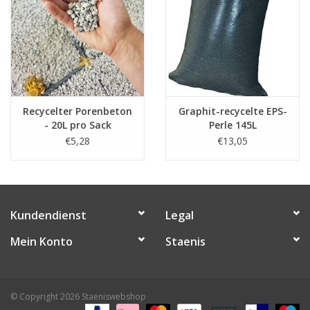
effektiven Schallabsorption bei.
Auch als Füllmaterial für technische Hohlräume und
Schächte sind Korkgranulate geeignet. Durch ihre kleine
Größe gleiten sie leicht nach unten und füllen den Raum
problemlos aus.
Recycelter Porenbeton
Graphit-recycelte EPS-
Benodigde hoeveelheid
- 20L pro Sack
Perle 145L
€5,28
€13,05
Berechnen Sie hier schnell und einfach, wie viele Korken
Sie benötigen.
Spezifikationen
- Korngröße: 2-9 mm
Kundendienst
Legal
- Lambda-Wert: 0,049 W/m.K
Mein Konto
Staenis
- Wärmespeicherfähigkeit: 1.670 J/kg.K
- Dichte: 118 kg/m³
- Dampfdiffusionsfaktor (µ): 5 bis 30
- Brandklasse: B2 gemäß DIN 4102
© Copyright 2026 Staeniswebshop