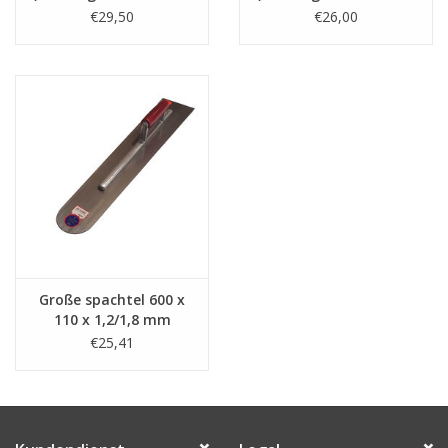
250 Stück)
250 Stück)
€29,50
€26,00
Große spachtel 600 x
110 x 1,2/1,8 mm
€25,41