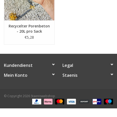
Recycelter Porenbeton
- 20L pro Sack
€5,28
Kundendienst
Legal
Mein Konto
Staenis
© Copyright 2026 Staeniswebshop