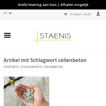
Snelle levering aan huis | Afhalen mogelijk
DE
0 Artikel - €0,00
Artikel mit Schlagwort cellenbeton
STARTSEITE
/
SCHLAGWORTE
/
CELLENBETON