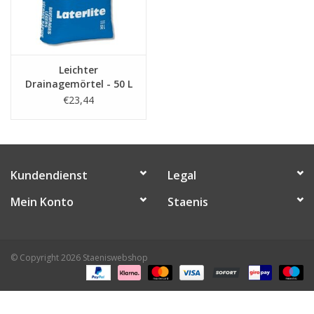
Leichter
Drainagemörtel - 50 L
pro Sack
€23,44
Kundendienst
Legal
Mein Konto
Staenis
© Copyright 2026 Staeniswebshop