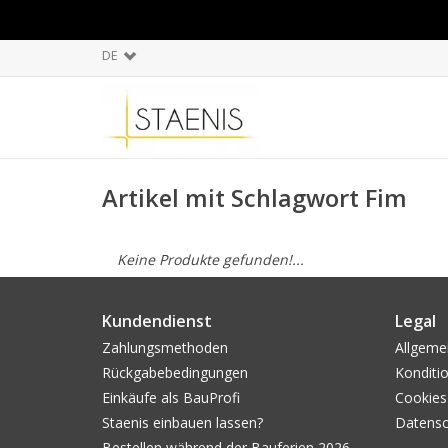
DE
Artikel mit Schlagwort Fim
Keine Produkte gefunden!...
Kundendienst
Legal
Zahlungsmethoden
Allgeme
Rückgabebedingungen
Konditi
Einkäufe als BauProfi
Cookies
Staenis einbauen lassen?
Datens
Bestellen während der Bauferien 2026