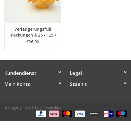
Verlängerungsfuß
(Packungen à 25 / 125 /
250 Stück)
€26,00
Kundendienst
Legal
Mein Konto
Staenis
© Copyright 2026 Staeniswebshop