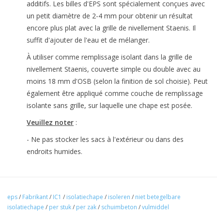
additifs. Les billes d'EPS sont spécialement conçues avec
un petit diamètre de 2-4 mm pour obtenir un résultat
encore plus plat avec la grille de nivellement Staenis. Il
suffit d'ajouter de l'eau et de mélanger.
À utiliser comme remplissage isolant dans la grille de
nivellement Staenis, couverte simple ou double avec au
moins 18 mm d'OSB (selon la finition de sol choisie). Peut
également être appliqué comme couche de remplissage
isolante sans grille, sur laquelle une chape est posée.
Veuillez noter
:
- Ne pas stocker les sacs à l'extérieur ou dans des
endroits humides.
Quantité requise
eps
/
Fabrikant
/
IC1
/
isolatiechape
/
isoleren
/
niet betegelbare
- 10 sacs = ± 10 m² avec une épaisseur de 5 cm
isolatiechape
/
per stuk
/
per zak
/
schuimbeton
/
vulmiddel
- 1 m³ = 1000 l = 150 kg = 20 sacs