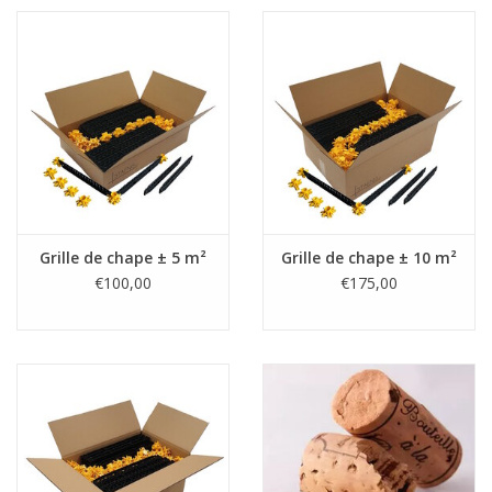
- Une chape isolante très légère et dure avec une
haute
résistance à la compression
.
- Le mortier isolant
remplit complètement tous les
espaces
vides sous et entre les tuyaux et conduits.
- Facile à utiliser et adapté à
différentes applications
d'isolation de sol
.
- Facilement créer votre propre chape isolante/mortier
isolant et rapide à mettre en œuvre : en une seule fois,
vous avez posé vous-même une couche de nivellement
Grille de chape ± 5 m²
Grille de chape ± 10 m²
isolante.
€100,00
€175,00
- Praticable après
48 heures à 15°C
.
Spécifications techniques*:
soft
poids à l'état humide
250 kg
poids à l'état sec
150 kg
forte pression (N/mm²)
0,27
conductivité thermique (W/m.K)
0,045
Valeur R par cm de hauteur (m²