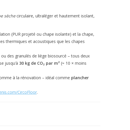
pe sèche
circulaire, ultraléger et hautement isolant,
olation (PUR projeté ou chape isolante) et la chape,
ces thermiques et acoustiques que les chapes
 ou des granulés de liège biosourcé – tous deux
se jusqu’à
30 kg de CO₂ par m²
(≈ 10 × moins
 comme à la rénovation – idéal comme
plancher
nis.com/CircoFloor
.
4.7–21,8 cm)
e structure/pile)