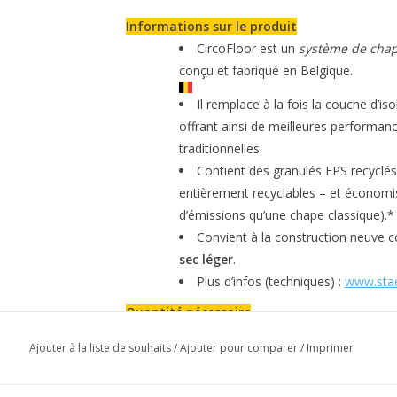
Informations sur le produit
CircoFloor est un
système de cha
conçu et fabriqué en Belgique.
Il remplace à la fois la couche d’is
offrant ainsi de meilleures performan
traditionnelles.
Contient des granulés EPS recyclés
entièrement recyclables – et économi
d’émissions qu’une chape classique).*
Convient à la construction neuve
sec léger
.
Plus d’infos (techniques) :
www.stae
Quantité nécessaire
Palette pour 12 m² avec vis longues (1
Ajouter à la liste de souhaits
/
Ajouter pour comparer
/
Imprimer
6 piles × 2 m² = 12 m² (26 plaques d
Matériel fourni