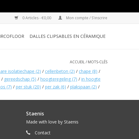
0 Articles - €0,00
Mon compte / S'inscrire
IRCOFLOOR
DALLES CLIPSABLES EN CÉRAMIQUE
ACCUEIL
/
MOTS-CLÉS
are isolatiechape
(2)
/
cellenbeton
(2)
/
chape
(8)
/
/
gereedschap
(5)
/
hoogteregeling
(7)
/
in hoogte
oos
(7)
/
per stuk
(20)
/
per zak
(6)
/
plakspaan
(2)
/
Staenis
Made with love by Staenis
Contact