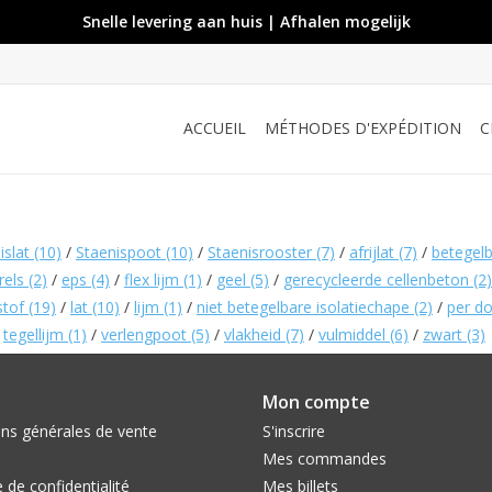
Snelle levering aan huis | Afhalen mogelijk
ACCUEIL
MÉTHODES D'EXPÉDITION
C
islat
(10)
/
Staenispoot
(10)
/
Staenisrooster
(7)
/
afrijlat
(7)
/
betegelb
rels
(2)
/
eps
(4)
/
flex lijm
(1)
/
geel
(5)
/
gerecycleerde cellenbeton
(2)
stof
(19)
/
lat
(10)
/
lijm
(1)
/
niet betegelbare isolatiechape
(2)
/
per d
/
tegellijm
(1)
/
verlengpoot
(5)
/
vlakheid
(7)
/
vulmiddel
(6)
/
zwart
(3)
Mon compte
ons générales de vente
S'inscrire
Mes commandes
e de confidentialité
Mes billets