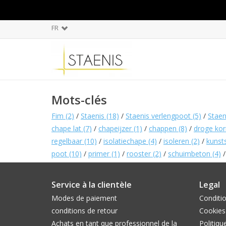
FR
Mots-clés
Fim
(2)
/
Staenis
(18)
/
Staenis verlengpoot
(5)
/
Staen
chape lat
(7)
/
chapeijzer
(1)
/
chappen
(8)
/
droge kor
regelbaar
(10)
/
isolatiechape
(4)
/
isoleren
(2)
/
kunst
poot
(10)
/
primer
(1)
/
rooster
(2)
/
schuimbeton
(4)
Service à la clientèle
Legal
Modes de paiement
Conditi
conditions de retour
Cookies
Achats en tant que professionnel de la
Politiqu