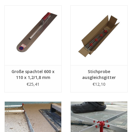
Große spachtel 600 x
Stichprobe
110 x 1,2/1,8 mm
ausgleichsgitter
(Höhenverstellung 1-
€25,41
€12,10
5cm)