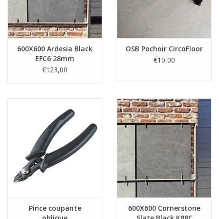
600X600 Ardesia Black
OSB Pochoir CircoFloor
EFC6 28mm
€10,00
€123,00
Pince coupante
600X600 Cornerstone
oblique
Slate Black K88C