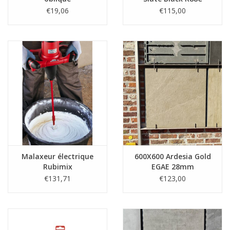
18mm
€19,06
€115,00
Malaxeur électrique
600X600 Ardesia Gold
Rubimix
EGAE 28mm
€131,71
€123,00