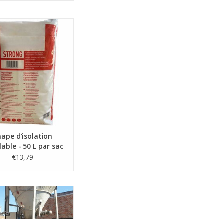
l'emploi chape d'isolation
carrelable
50 L - par sac
c remise de quantité
JOUTER AU PANIER
ape d'isolation
lable - 50 L par sac
€13,79
uyant simplement sur le
n du silo, vous pouvez
 une mortier de drainage