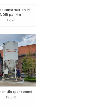
de construction PE
NOIR par 4m²
€7,26
uyant simplement sur le
n du silo, vous pouvez
er une chape frais à un
e de 3 m³/h et ce, sans
 temporelle pour traiter
de quantité dans le silo.
JOUTER AU PANIER
 en silo (par tonne)
€93,00