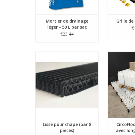
Mortier de drainage
Grille d
léger - 50 L par sac
€
€23,44
La latte de chape fait partie de la
CircoFloor 
grille de chape et sert à tirer la
longues vi
chape traditionnelle, la chape
AJOUTE
isolante / mortier isolant et le
mortier drainant.
8 barres + 5 pieds = environ 1 m²
(en fonction de l'espace à
l'espace)
AJOUTER AU PANIER
Lisse pour chape (par 8
CircoFlo
pièces)
avec long