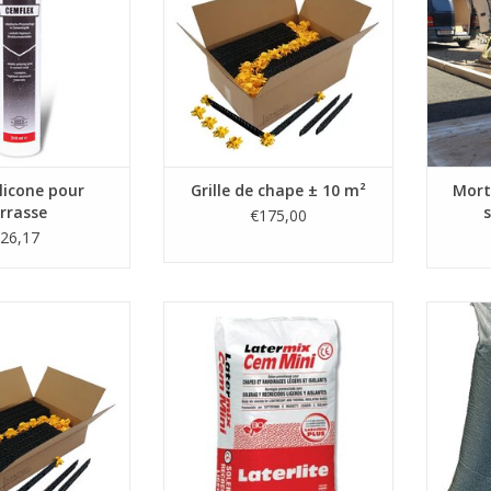
uction de haute
frais à 
hnologie.
(Par 10m² = 80 lattes + 50 pieds)
sans p
traiter 
R AU PANIER
AJOUTER AU PANIER
A
ilicone pour
Grille de chape ± 10 m²
Mort
rrasse
s
€175,00
26,17
traditionelle, le
Latermix Cem Mini est un béton
Perle 
ainage (terrasse),
isolant ultra-léger prêt à l'emploi,
A
d'isolation.
conditionné en sacs, pour les
chapes de remplissage, les
 lattes + 25 pieds)
chapes et les pentes de toit, à
base d'argile expansée spéciale
R AU PANIER
Laterlite Plus.
AJOUTER AU PANIER