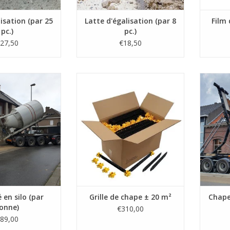
lisation (par 25
Latte d'égalisation (par 8
Film 
pc.)
pc.)
27,50
€18,50
simplement sur le
Pour chape traditionelle, le
En app
ilo, vous pouvez
mortier de drainage (terrasse),
bouto
stabilisé frais à un
chape d'isolation.
réalis
 m³/h et ce, sans
rythm
orelle pour traiter
(Par 20m² = 160 lattes + 100
pression
ntité dans le silo.
pieds)
la gran
R AU PANIER
AJOUTER AU PANIER
A
é en silo (par
Grille de chape ± 20 m²
Chape
onne)
€310,00
89,00