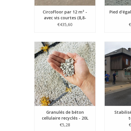
CircoFloor par 12 m² -
Pied d'éga
avec vis courtes (8,8-
15,8cm)
€435,60
€
granules d'égalisation en béton
En appuyant 
cellulaire recyclés
bouton du s
réaliser une 
remise de quantité
rythme de 3
pression temp
AJOUTER AU PANIER
la grande qua
AJOUTE
Granulés de béton
Stabilis
cellulaire recyclés - 20L
t
per sac
€5,28
€