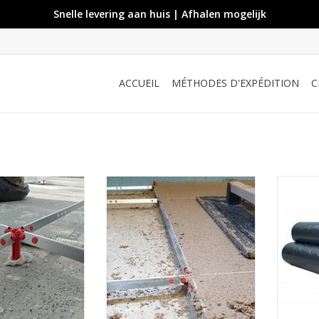
Snelle levering aan huis | Afhalen mogelijk
ACCUEIL
MÉTHODES D'EXPÉDITION
C
e adhérente et
Pour chape adhérente et
Ce film
e autolissant
ragréage autolissant
ascensio
r 25 pc.)
(par 8 pc.)
mesure 
non a
R AU PANIER
AJOUTER AU PANIER
Préserv
durabil
A