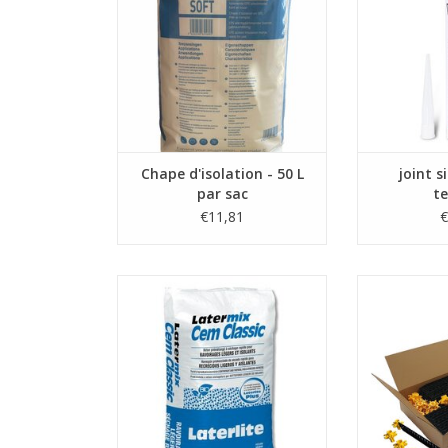
avec remise de quantité
de constr
tec
AJOUTER AU PANIER
AJOUTE
Chape d'isolation - 50 L
joint s
par sac
te
€11,81
€
Mortier de drainage,
Pour chape 
pratiquement emballé dans des
mortier de dr
sacs. Il peut être utilisé/traité de
chape 
la même manière que mortier de
drainage d'un silo, mais avec
(Par 5m² = 40
l'avantage supplémentaire d'être
AJOUTE
trois fois plus léger.
AJOUTER AU PANIER