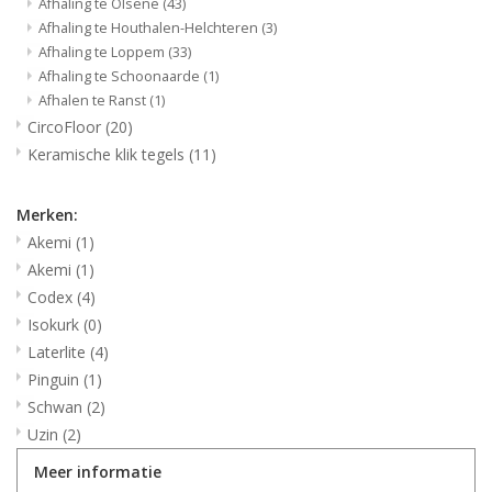
Afhaling te Olsene
(43)
Afhaling te Houthalen-Helchteren
(3)
Afhaling te Loppem
(33)
Afhaling te Schoonaarde
(1)
Afhalen te Ranst
(1)
CircoFloor
(20)
Keramische klik tegels
(11)
Merken:
Akemi
(1)
Akemi
(1)
Codex
(4)
Isokurk
(0)
Laterlite
(4)
Pinguin
(1)
Schwan
(2)
Uzin
(2)
Meer informatie