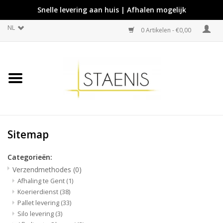
Snelle levering aan huis | Afhalen mogelijk
NL
0 Artikelen - €0,00
Sitemap
Categorieën:
Verzendmethodes
(0)
Afhaling te Gent
(1)
Koerierdienst
(38)
Pallet levering
(33)
Silo levering
(3)