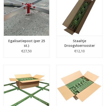
Egalisatiepoot (per 25
Staaltje
st.)
Droogvloerrooster
(hoogteregeling 5-
€27,50
€12,10
13cm)