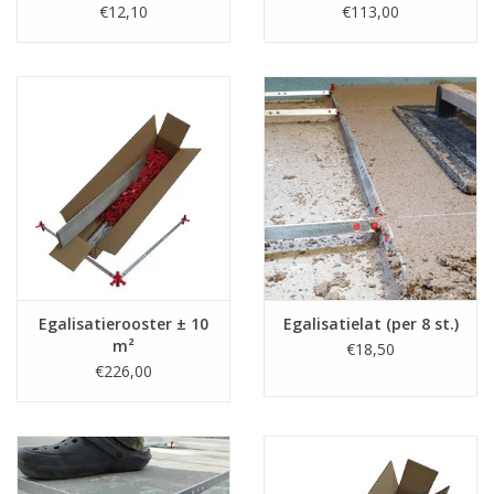
(hoogteregeling 1-
€12,10
€113,00
5cm)
Egalisatierooster ± 10
Egalisatielat (per 8 st.)
m²
€18,50
€226,00