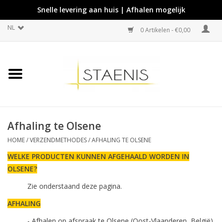
Snelle levering aan huis | Afhalen mogelijk
NL
0 Artikelen - €0,00
Afhaling te Olsene
HOME
/
VERZENDMETHODES
/
AFHALING TE OLSENE
WELKE PRODUCTEN KUNNEN AFGEHAALD WORDEN IN
OLSENE?
Zie onderstaand deze pagina.
AFHALING
- Afhalen
op afspraak
te Olsene (Oost-Vlaanderen, België)