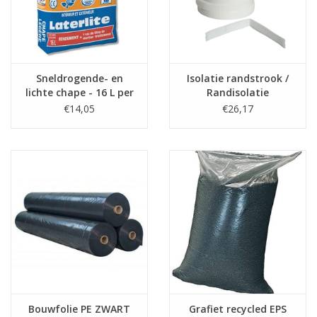
Sneldrogende- en
Isolatie randstrook /
lichte chape - 16 L per
Randisolatie
zak
€14,05
€26,17
Bouwfolie PE ZWART
Grafiet recycled EPS