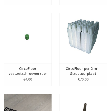
CircoFloor
CircoFloor per 2 m² -
vastzetschroeven (per
Structuurplaat
15 st.)
€4,00
€70,00