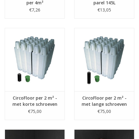
per 4m²
parel 145L
€7,26
€13,05
CircoFloor per 2 m² -
CircoFloor per 2 m² -
met korte schroeven
met lange schroeven
(8,8-15,8cm)
(14,7-21,8cm)
€75,00
€75,00