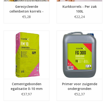
Gerecycleerde
Kurkkorrels - Per zak
cellenbeton korrels -
100L
20L per zak
€5,28
€22,24
Cementgebonden
Primer voor zuigende
egalisatie 0-10 mm
ondergronden
(per 25kg)
€37,97
€52,37