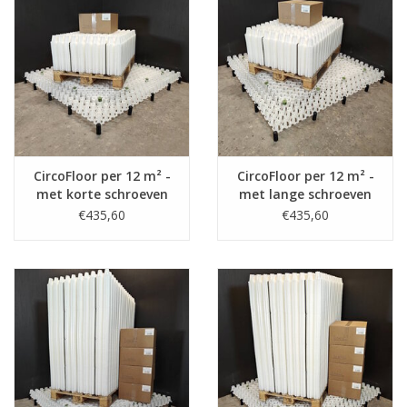
CircoFloor per 12 m² -
CircoFloor per 12 m² -
met korte schroeven
met lange schroeven
(8,8-15,8cm)
(14,7-21,8cm)
€435,60
€435,60