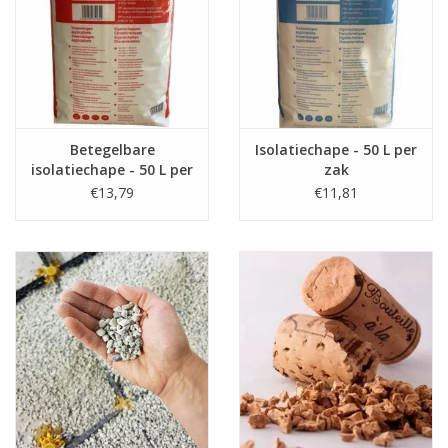
Betegelbare
Isolatiechape - 50 L per
isolatiechape - 50 L per
zak
zak
€13,79
€11,81