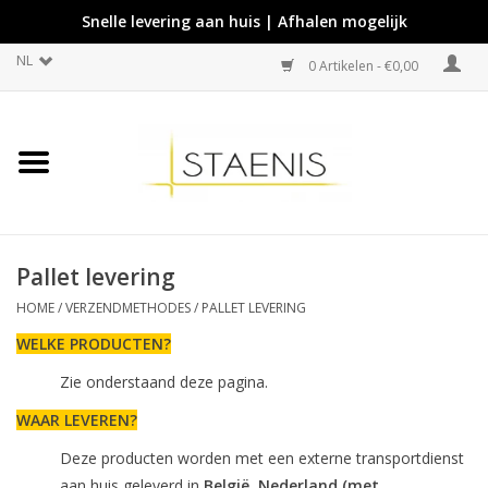
Snelle levering aan huis | Afhalen mogelijk
NL
0 Artikelen - €0,00
Pallet levering
HOME
/
VERZENDMETHODES
/
PALLET LEVERING
WELKE PRODUCTEN?
Zie onderstaand deze pagina.
WAAR LEVEREN?
Deze producten worden met een externe transportdienst
aan huis geleverd in
België,
Nederland (met