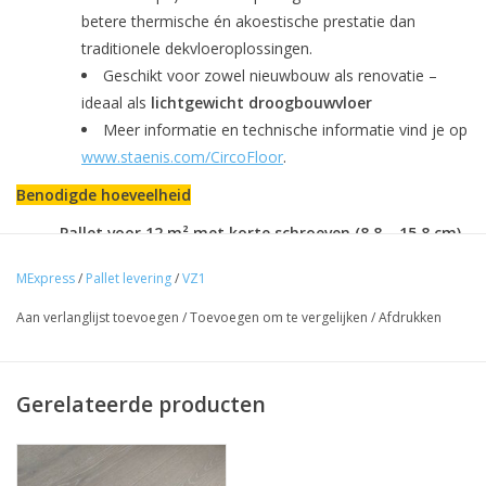
betere thermische én akoestische prestatie dan
traditionele dekvloeroplossingen.
Geschikt voor zowel nieuwbouw als renovatie –
ideaal als
lichtgewicht droogbouwvloer
Meer informatie en technische informatie vind je op
www.staenis.com/CircoFloor
.
Benodigde hoeveelheid
Pallet voor 12 m² met korte schroeven (8,8 – 15,8 cm)
6 stapels × 2 m² = 12 m² (26 structuurplaten/stapel)
MExpress
/
Pallet levering
/
VZ1
Bijgeleverd materiaal
156 structuren (≈ 13 st/m²) (onder- en
Aan verlanglijst toevoegen
/
Toevoegen om te vergelijken
/
Afdrukken
bovenplaat)
168 korte instelschroeven (≈ 14 st/m²) (dubbel
aantal stuks)
Gerelateerde producten
87 vastzetschroeven (≈ 7,25 st/m²)
Tip:
voeg altijd 3 % extra oppervlak toe voor
snijverlies.