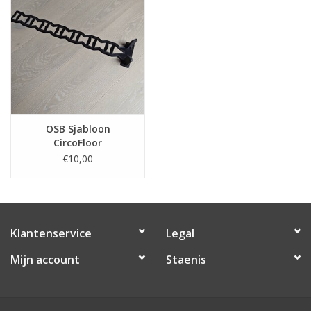
Gebruik onze
hoeveelheidscalculator
voor een
snelle en nauwkeurige berekening (excl. snijverlies).
Specificaties
Regelbare vloerhoogte:
8,8 cm – 15,8 cm
(korte
schroeven)
Toelaatbare puntbelasting: 1,0
kN | Gebruiksbelasting: 2,0 kN/m²
OSB Sjabloon
Volledig compatibel met vloerverwarming en na
CircoFloor
correcte beplating en installatie direct klaar om te
€10,00
betegelen of af te werken met parket of laminaat.
Waarom kiezen voor CircoFloor?
Snelle ingebruikname
– direct bekleedbaar, geen
wachttijd voor uitdroging
Klantenservice
Legal
Lichtgewicht opbouw
– slechts ± 10 kg/m²,
Mijn account
Staenis
perfect voor renovaties en houten vloeren
Isolatie & draagvloer in één
– kortere bouwtijd en
minimale overlast