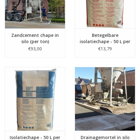
Zandcement chape in
Betegelbare
silo (per ton)
isolatiechape - 50 L per
zak
€93,00
€13,79
Isolatiechape - 50 L per
Drainagemortel in silo