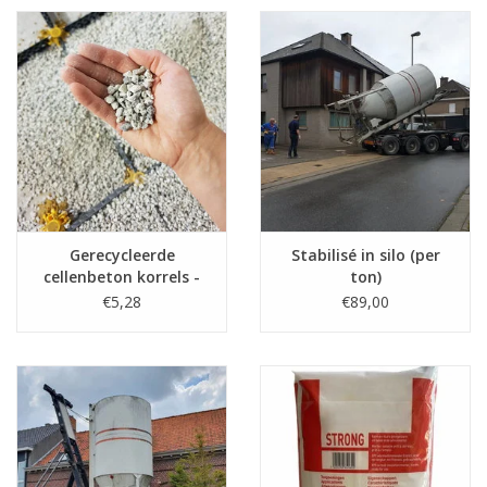
Gerecycleerde
Stabilisé in silo (per
cellenbeton korrels -
ton)
20L per zak
€5,28
€89,00