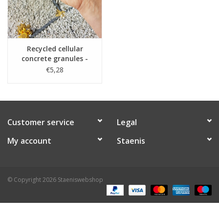
Recycled cellular
concrete granules -
20L per bag
€5,28
Customer service
Legal
My account
Staenis
© Copyright 2026 Staeniswebshop