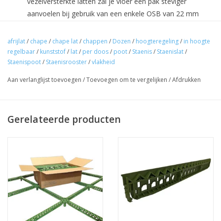
vezelversterkte latten zal je vloer een pak steviger
aanvoelen bij gebruik van een enkele OSB van 22 mm
dikte. Hou er wel rekening mee dat dubbel beplaten betere
resultaten levert.
afrijlat
/
chape
/
chape lat
/
chappen
/
Dozen
/
hoogteregeling
/
in hoogte
regelbaar
/
kunststof
/
lat
/
per doos
/
poot
/
Staenis
/
Staenislat
/
Benodigde hoeveelheid
Staenispoot
/
Staenisrooster
/
vlakheid
- Doos bevat 40 (vezelversterkte) latten + 25 poten voor
Aan verlanglijst toevoegen
/
Toevoegen om te vergelijken
/
Afdrukken
± 5 m² (aantal m² is een indicatie).
Let op
: exact aantal m² is afhankelijk van ruimte tot
ruimte, reken daarom altijd wat extra, zeker bij kleinere
Gerelateerde producten
oppervlaktes en oppervlaktes met hoeken en kanten of
waar er meer aansluitwerk aan de muren nodig is (zoals
bv. bij gangen). Maak eventueel eerst een schets met een
inschatting van de plaatsing van het rooster.
-
Gebruik onze hoeveelheidscalculator voor een
gemakkelijkere berekening.
Specificaties